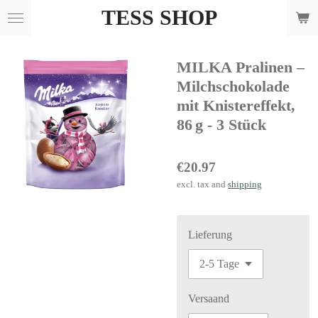
TESS SHOP
Skip
to
main
MILKA Pralinen –
content
Milchschokolade
mit Knistereffekt,
86 g - 3 Stück
€20.97
excl. tax and
shipping
Lieferung
Versaand