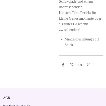
Schokolade und einem
überraschenden
Knistereffekt. Perfekt für
kleine Genussmomente oder
als süßes Geschenk
zwischendurch.
Mindestbestellung ab 3
Stück
S
S
S
S
h
h
h
h
a
a
a
a
r
r
r
r
e
e
e
e
AGB