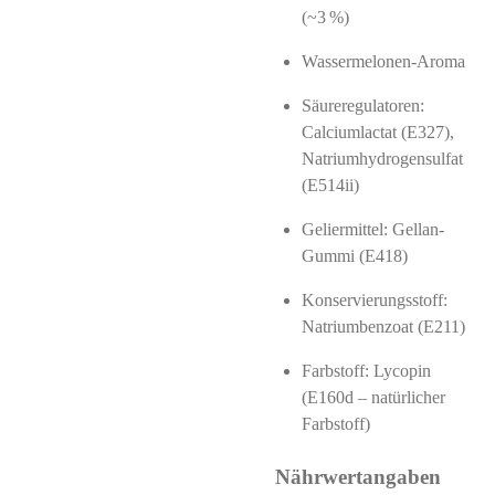
(~3 %)
Wassermelonen-Aroma
Säureregulatoren:
Calciumlactat (E327),
Natriumhydrogensulfat
(E514ii)
Geliermittel: Gellan-
Gummi (E418)
Konservierungsstoff:
Natriumbenzoat (E211)
Farbstoff: Lycopin
(E160d – natürlicher
Farbstoff)
Nährwertangaben