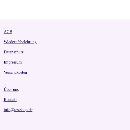
a
a
a
a
r
r
r
r
e
e
e
e
AGB
Wiederufsbelehrung
Datenschutz
Impressum
Versandkosten
Über uns
Kontakt
info@tessshop.de