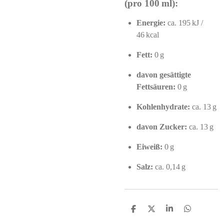
(pro 100 ml):
Energie:
ca. 195 kJ /
46 kcal
Fett:
0 g
davon gesättigte
Fettsäuren:
0 g
Kohlenhydrate:
ca. 13 g
davon Zucker:
ca. 13 g
Eiweiß:
0 g
Salz:
ca. 0,14 g
S
S
S
S
h
h
h
h