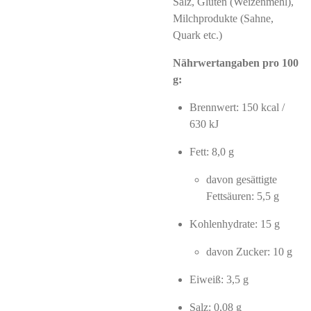
Salz, Gluten (Weizenmehl),
Milchprodukte (Sahne,
Quark etc.)
Nährwertangaben pro 100
g:
Brennwert: 150 kcal /
630 kJ
Fett: 8,0 g
davon gesättigte
Fettsäuren: 5,5 g
Kohlenhydrate: 15 g
davon Zucker: 10 g
Eiweiß: 3,5 g
Salz: 0,08 g