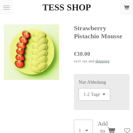
TESS SHOP
Skip
to
main
Strawberry
content
Pistachio Mousse
€30.00
excl. tax and
shipping
Nur Abholung
Add
to