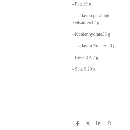
- Fett 19 g
- davon gesättigte
Fettsäuren12 g
- Kohlenhydrate35 g
- davon Zucker 29 g
- Eiweiß 4,7 g
- Salz 0,20 g
S
S
S
S
h
h
h
h