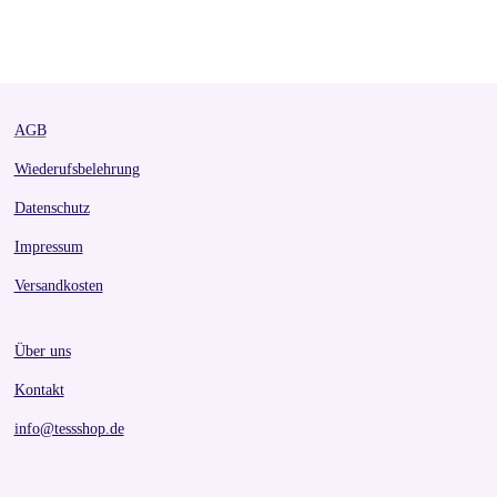
a
a
a
a
r
r
r
r
e
e
e
e
AGB
Wiederufsbelehrung
Datenschutz
Impressum
Versandkosten
Über uns
Kontakt
info@tessshop.de