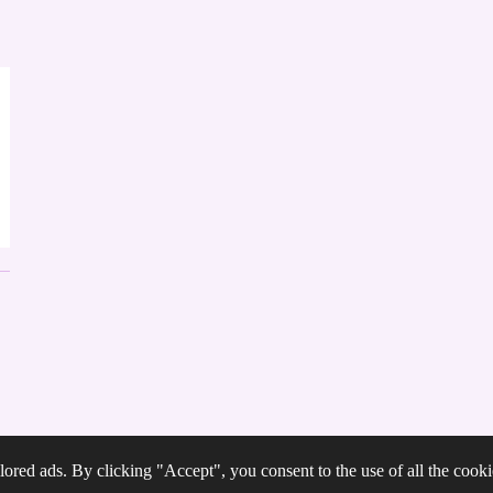
ored ads. By clicking "Accept", you consent to the use of all the cooki