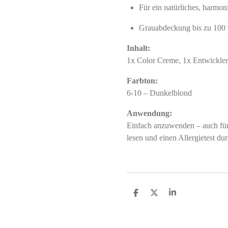
Für ein natürliches, harmon
Grauabdeckung bis zu 100
Inhalt:
1x Color Creme, 1x Entwickle
Farbton:
6-10 – Dunkelblond
Anwendung:
Einfach anzuwenden – auch für 
lesen und einen Allergietest du
S
S
S
h
h
h
a
a
a
r
r
r
e
e
e