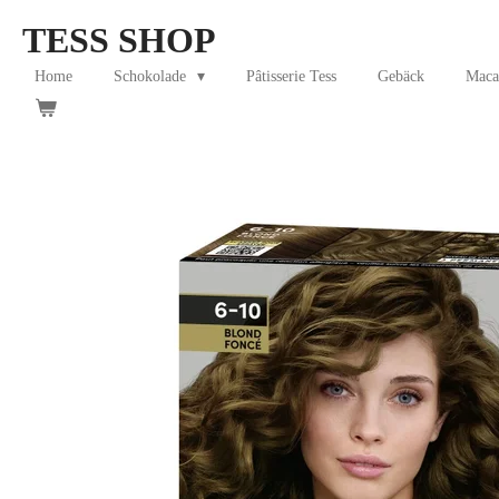
Skip
TESS SHOP
to
main
Home
Schokolade
Pâtisserie Tess
Gebäck
Maca
content