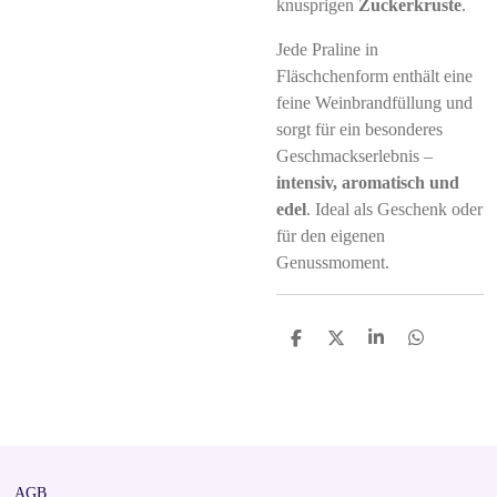
knusprigen
Zuckerkruste
.
Jede Praline in
Fläschchenform enthält eine
feine Weinbrandfüllung und
sorgt für ein besonderes
Geschmackserlebnis –
intensiv, aromatisch und
edel
. Ideal als Geschenk oder
für den eigenen
Genussmoment.
S
S
S
S
h
h
h
h
a
a
a
a
r
r
r
r
e
e
e
e
AGB