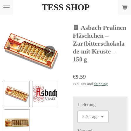
TESS SHOP
Skip
to
main
🍫 Asbach Pralinen
content
Fläschchen –
Zartbitterschokola
de mit Kruste –
150 g
€9.59
excl. tax and
shipping
Lieferung
Versand