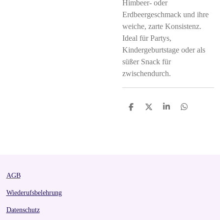
Himbeer- oder
Erdbeergeschmack und ihre
weiche, zarte Konsistenz.
Ideal für Partys,
Kindergeburtstage oder als
süßer Snack für
zwischendurch.
S
S
S
S
h
h
h
h
a
a
a
a
r
r
r
r
e
e
e
e
AGB
Wiederufsbelehrung
Datenschutz