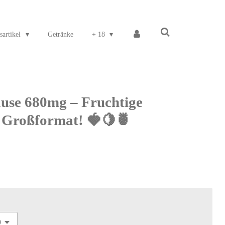
sartikel
Getränke
+ 18
äuse 680mg – Fruchtige
 Großformat! 🍓🍋🍍