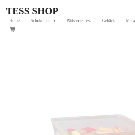
Skip
TESS SHOP
to
main
Home
Schokolade
Pâtisserie Tess
Gebäck
Maca
content