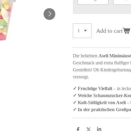
Add to cart
Die beliebten
Aseli Minimäus
Geschmack und extra fluffiger 
Genießen! Ob Kindergeburtstag,
versorgt.
✓ Fruchtige Vielfalt
– in leck
✓ Weiche Schaumzucker-Kon
✓ Kult-Süßigkeit von Aseli
– 
✓ In der praktischen Großp
S
S
S