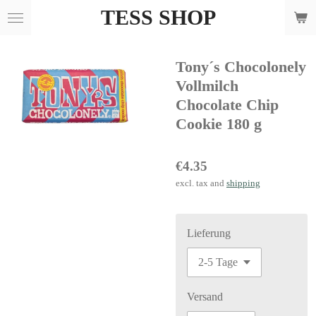
TESS SHOP
Skip
to
main
Tony´s Chocolonely
content
Vollmilch
Chocolate Chip
Cookie 180 g
€4.35
excl. tax and
shipping
Lieferung
Versand