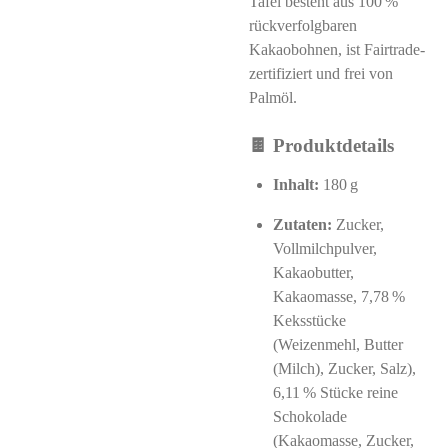
Tafel besteht aus 100 %
rückverfolgbaren
Kakaobohnen, ist Fairtrade-
zertifiziert und frei von
Palmöl.
🍫 Produktdetails
Inhalt:
180 g
Zutaten:
Zucker,
Vollmilchpulver,
Kakaobutter,
Kakaomasse, 7,78 %
Keksstücke
(Weizenmehl, Butter
(Milch), Zucker, Salz),
6,11 % Stücke reine
Schokolade
(Kakaomasse, Zucker,