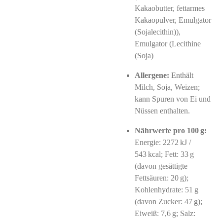
Kakaobutter, fettarmes
Kakaopulver, Emulgator
(Sojalecithin)),
Emulgator (Lecithine
(Soja)
Allergene:
Enthält
Milch, Soja, Weizen;
kann Spuren von Ei und
Nüssen enthalten.
Nährwerte pro 100 g:
Energie: 2272 kJ /
543 kcal; Fett: 33 g
(davon gesättigte
Fettsäuren: 20 g);
Kohlenhydrate: 51 g
(davon Zucker: 47 g);
Eiweiß: 7,6 g; Salz: