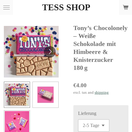
TESS SHOP
Skip
to
main
Tony’s Chocolonely
content
– Weiße
Schokolade mit
Himbeere &
Knisterzucker
180 g
€4.00
excl. tax and
shipping
Lieferung