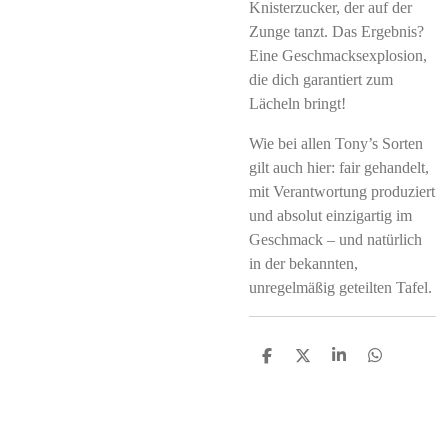
Knisterzucker, der auf der
Zunge tanzt. Das Ergebnis?
Eine Geschmacksexplosion,
die dich garantiert zum
Lächeln bringt!
Wie bei allen Tony’s Sorten
gilt auch hier: fair gehandelt,
mit Verantwortung produziert
und absolut einzigartig im
Geschmack – und natürlich
in der bekannten,
unregelmäßig geteilten Tafel.
S
S
S
S
h
h
h
h
a
a
a
a
r
r
r
r
e
e
e
e