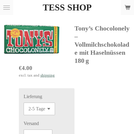
TESS SHOP
Skip
to
main
Tony’s Chocolonely
content
–
Vollmilchschokolad
e mit Haselnüssen
180 g
€4.00
excl. tax and
shipping
Lieferung
Versand