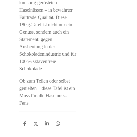
knusprig gerösteten
Haselnüssen – in bewährter
Fairtrade-Qualität. Diese
180 g-Tafel ist nicht nur ein
Genuss, sondern auch ein
Statement: gegen
Ausbeutung in der
Schokoladenindustrie und für
100 % sklavenfreie
Schokolade.
Ob zum Teilen oder selbst
genießen – diese Tafel ist ein
Muss für alle Haselnuss-
Fans.
S
S
S
S
h
h
h
h
a
a
a
a