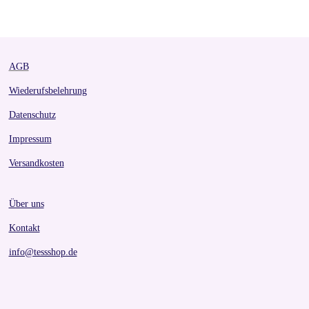
r
r
r
r
e
e
e
e
AGB
Wiederufsbelehrung
Datenschutz
Impressum
Versandkosten
Über uns
Kontakt
info@tessshop.de