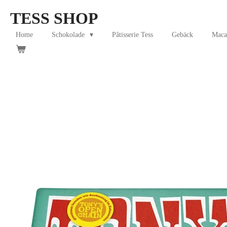
Skip
TESS SHOP
to
main
Home
Schokolade
Pâtisserie Tess
Gebäck
Maca
content