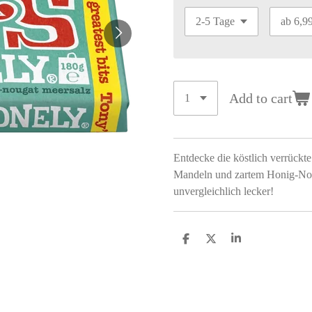
Add to cart
Entdecke die köstlich verrückt
Mandeln und zartem Honig-Noug
unvergleichlich lecker!
S
S
S
h
h
h
a
a
a
r
r
r
e
e
e