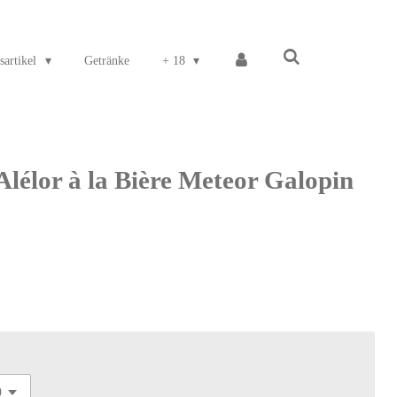
sartikel
Getränke
+ 18
lélor à la Bière Meteor Galopin