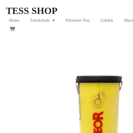
Skip
TESS SHOP
to
main
Home
Schokolade
Pâtisserie Tess
Gebäck
Maca
content