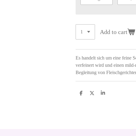
Add to cart
Es handelt sich um eine feine S
verfeinert wird und einen mild-
Begleitung von Fleischgerichte
S
S
S
h
h
h
a
a
a
r
r
r
e
e
e