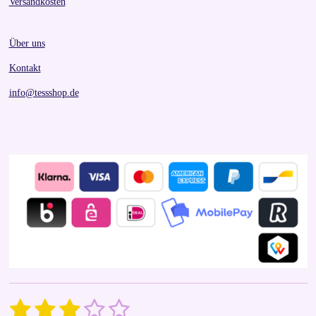
Versandkosten
Über uns
Kontakt
info@tessshop.de
1
2
3
4
5
S
R
u