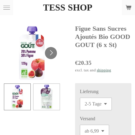
TESS SHOP
Skip
to
main
Figue Sans Sucres
content
Ajoutés Bio GOOD
GOUT (6 x St)
€20.35
excl. tax and
shipping
Lieferung
Versand