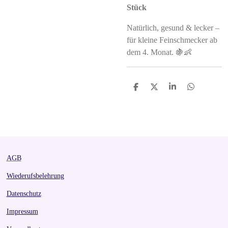
Stück
Natürlich, gesund & lecker –
für kleine Feinschmecker ab
dem 4. Monat. 🍇👶
S
S
S
S
h
h
h
h
a
a
a
a
r
r
r
r
e
e
e
e
AGB
Wiederufsbelehrung
Datenschutz
Impressum