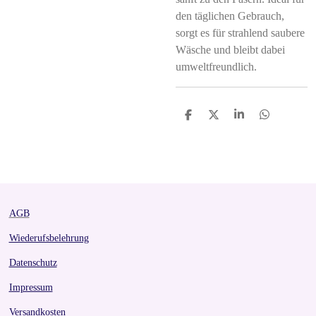
den täglichen Gebrauch,
sorgt es für strahlend saubere
Wäsche und bleibt dabei
umweltfreundlich.
S
S
S
S
h
h
h
h
a
a
a
a
r
r
r
r
e
e
e
e
AGB
Wiederufsbelehrung
Datenschutz
Impressum
Versandkosten