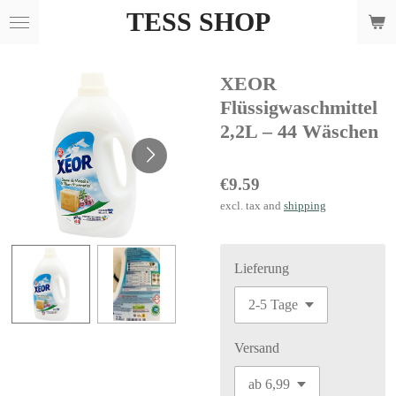
TESS SHOP
Skip
to
main
XEOR
content
Flüssigwaschmittel
2,2L – 44 Wäschen
€9.59
excl. tax and
shipping
Lieferung
Versand