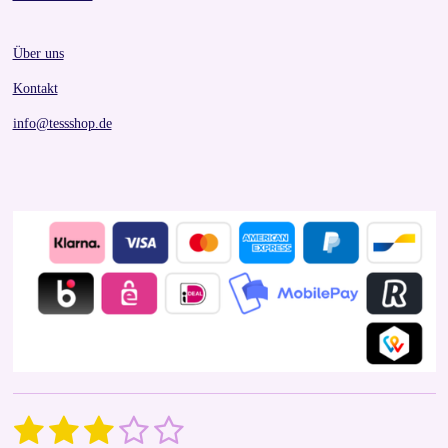
Über uns
Kontakt
info@tessshop.de
1
2
3
4
5
S
R
u
a