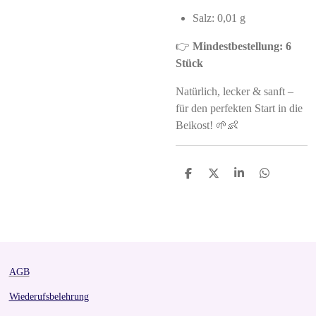
Salz: 0,01 g
👉
Mindestbestellung: 6
Stück
Natürlich, lecker & sanft –
für den perfekten Start in die
Beikost! 🌱👶
S
S
S
S
h
h
h
h
a
a
a
a
r
r
r
r
e
e
e
e
AGB
Wiederufsbelehrung