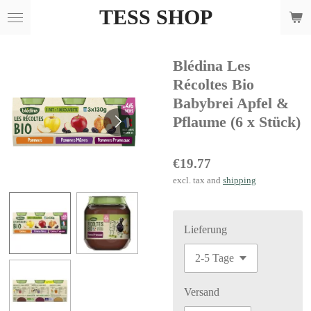
TESS SHOP
Skip
to
main
Blédina Les
content
Récoltes Bio
Babybrei Apfel &
Pflaume (6 x Stück)
€19.77
excl. tax and
shipping
Lieferung
Versand