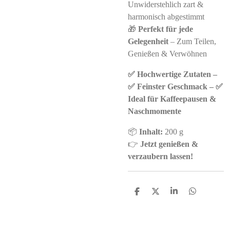
Unwiderstehlich zart &
harmonisch abgestimmt
🎁
Perfekt für jede
Gelegenheit
– Zum Teilen,
Genießen & Verwöhnen
✅ Hochwertige Zutaten –
✅ Feinster Geschmack – ✅
Ideal für Kaffeepausen &
Naschmomente
📦
Inhalt:
200 g
👉
Jetzt genießen &
verzaubern lassen!
S
S
S
S
h
h
h
h
a
a
a
a
r
r
r
r
e
e
e
e