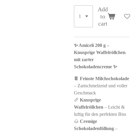
Add
to
cart
✨ Amiceli 200 g –
Knusprige Waffelröllchen
mit zarter
Schokoladencreme ✨
🍫
Feinste Milchschokolade
– Zartschmelzend und voller
Geschmack
🥖
Knusprige
Waffelröllchen
– Leicht &
luftig für den perfekten Biss
🌰
Cremige
Schokoladenfüllung
–