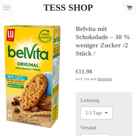
TESS SHOP
Skip
to
main
Belvita mit
content
Schokolade – 30 %
weniger Zucker /2
Stück /
€11.98
excl. tax and
shipping
Lieferung
Versand