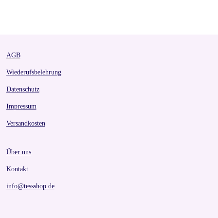
a
a
a
a
r
r
r
r
e
e
e
e
AGB
Wiederufsbelehrung
Datenschutz
Impressum
Versandkosten
Über uns
Kontakt
info@tessshop.de