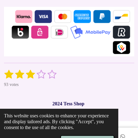
1
2
3
4
5
S
R
u
a
s
s
s
s
s
b
93 votes
t
m
t
t
t
t
t
i
i
t
n
a
a
a
a
a
r
2024 Tess Shop
g
a
r
r
r
r
r
t
:
This website uses cookies to enhance your experience
i
2
s
s
s
s
n
and display tailored ads. By clicking "Accept", you
.
g
consent to the use of all the cookies.
9
7