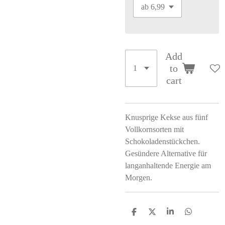
Add
to
cart
Knusprige Kekse aus fünf
Vollkornsorten mit
Schokoladenstückchen.
Gesündere Alternative für
langanhaltende Energie am
Morgen.
S
S
S
S
h
h
h
h