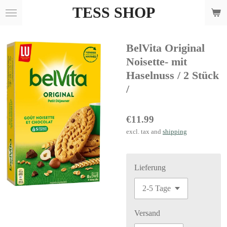
TESS SHOP
Skip
to
main
BelVita Original
content
Noisette- mit
Haselnuss / 2 Stück
/
€11.99
excl. tax and
shipping
Lieferung
Versand