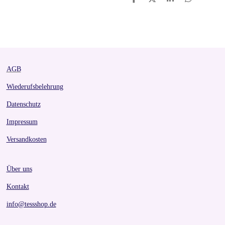
S
S
S
S
h
h
h
h
a
a
a
a
r
r
r
r
e
e
e
e
AGB
Wiederufsbelehrung
Datenschutz
Impressum
Versandkosten
Über uns
Kontakt
info@tessshop.de