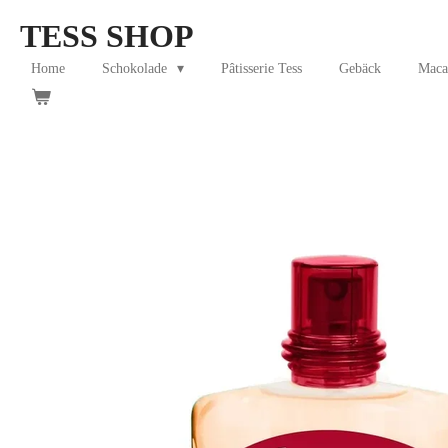
Skip
TESS SHOP
to
main
Home
Schokolade
Pâtisserie Tess
Gebäck
Maca
content