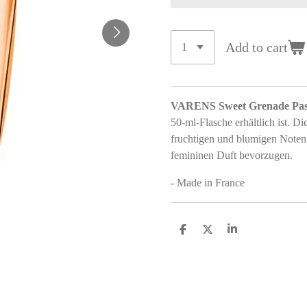
Add to cart
VARENS Sweet Grenade Pas
50-ml-Flasche erhältlich ist. D
fruchtigen und blumigen Noten 
femininen Duft bevorzugen.
- Made in France
S
S
S
h
h
h
a
a
a
r
r
r
e
e
e