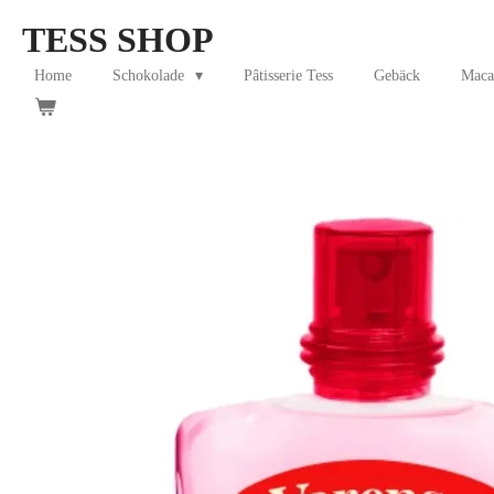
Skip
TESS SHOP
to
main
Home
Schokolade
Pâtisserie Tess
Gebäck
Maca
content