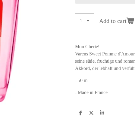
Add to cart
Mon Cherie!
Varens Sweet Pomme d'Amour vo
seine süße, fruchtige und roman
Akkord, der lebhaft und verführ
- 50 ml
- Made in France
S
S
S
h
h
h
a
a
a
r
r
r
e
e
e