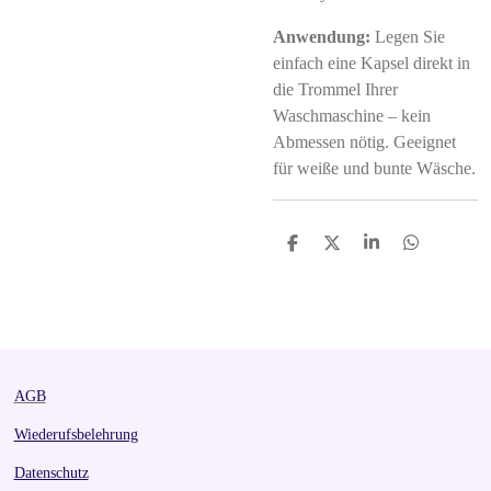
Anwendung:
Legen Sie
einfach eine Kapsel direkt in
die Trommel Ihrer
Waschmaschine – kein
Abmessen nötig. Geeignet
für weiße und bunte Wäsche.
S
S
S
S
h
h
h
h
a
a
a
a
r
r
r
r
e
e
e
e
AGB
Wiederufsbelehrung
Datenschutz