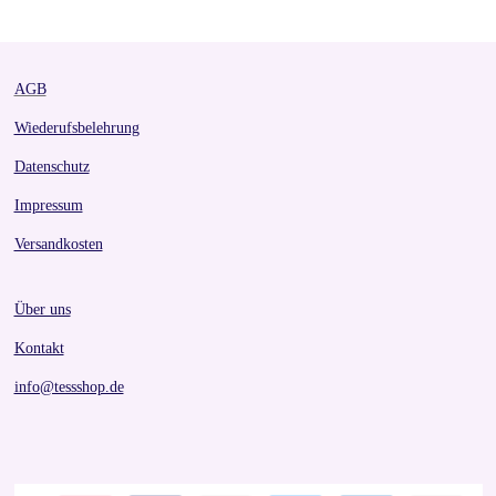
e
e
e
e
AGB
Wiederufsbelehrung
Datenschutz
Impressum
Versandkosten
Über uns
Kontakt
info@tessshop.de