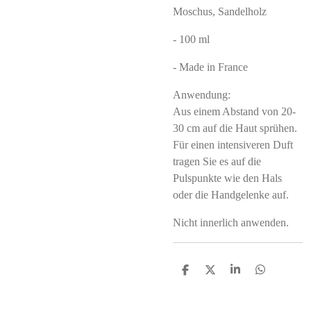
Moschus, Sandelholz
- 100 ml
- Made in France
Anwendung:
Aus einem Abstand von 20-
30 cm auf die Haut sprühen.
Für einen intensiveren Duft
tragen Sie es auf die
Pulspunkte wie den Hals
oder die Handgelenke auf.
Nicht innerlich anwenden.
S
S
S
S
h
h
h
h
a
a
a
a
r
r
r
r