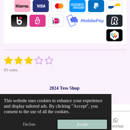
1
2
3
4
5
S
R
u
a
s
s
s
s
s
b
93 votes
t
m
t
t
t
t
t
i
i
t
n
a
a
a
a
a
r
2024 Tess Shop
g
a
r
r
r
r
r
t
:
i
This website uses cookies to enhance your experience
2
s
s
s
s
n
and display tailored ads. By clicking "Accept", you
.
g
consent to the use of all the cookies.
9
7
Decline
Accept
Email
Phone
Map
Instagram
WhatsApp
8