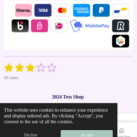
1
2
3
4
5
S
R
u
a
s
s
s
s
s
b
93 votes
t
m
t
t
t
t
t
i
i
t
n
a
a
a
a
a
r
2024 Tess Shop
g
a
r
r
r
r
r
t
:
i
This website uses cookies to enhance your experience
2
s
s
s
s
n
and display tailored ads. By clicking "Accept", you
.
g
consent to the use of all the cookies.
9
7
Decline
Accept
Email
Phone
Map
Instagram
WhatsApp
8