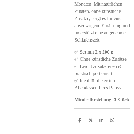
Monaten. Mit natürlichen
Zutaten, ohne künstliche
Zusätze, sorgt es für eine
ausgewogene Ernährung und
unterstützt eine angenehme
Schlafenszeit.
✅
Set mit 2 x 200 g
✅ Ohne künstliche Zusätze
✅ Leicht zuzubereiten &
praktisch portioniert
✅ Ideal für die ersten
Abendessen Ihres Babys
Mindestbestellung: 3 Stück
S
S
S
S
h
h
h
h
a
a
a
a