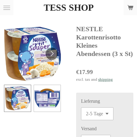
TESS SHOP
Skip
to
main
NESTLE
content
Karottenrisotto
Kleines
Abendessen (3 x St)
€17.99
excl. tax and
shipping
Lieferung
Versand