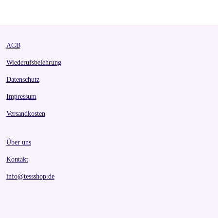
r
r
r
r
e
e
e
e
AGB
Wiederufsbelehrung
Datenschutz
Impressum
Versandkosten
Über uns
Kontakt
info@tessshop.de