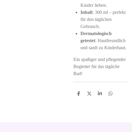
Kinder lieben.
Inhalt
: 300 ml – perfekt
für den täglichen
Gebrauch.
Dermatologisch
getestet
: Hautfreundlich
und sanft zu Kinderhaut.
Ein spaßiger und pflegender
Begleiter für das tägliche
Bad!
S
S
S
S
h
h
h
h
a
a
a
a
r
r
r
r
e
e
e
e