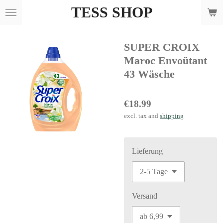
TESS SHOP
Skip
to
main
SUPER CROIX
content
Maroc Envoütant
43 Wäsche
€18.99
excl. tax and
shipping
Lieferung
Versand