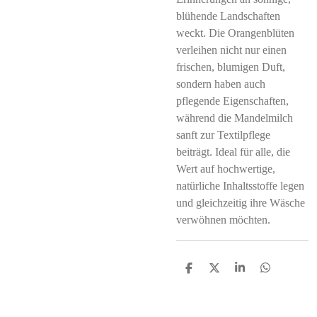
blühende Landschaften
weckt. Die Orangenblüten
verleihen nicht nur einen
frischen, blumigen Duft,
sondern haben auch
pflegende Eigenschaften,
während die Mandelmilch
sanft zur Textilpflege
beiträgt. Ideal für alle, die
Wert auf hochwertige,
natürliche Inhaltsstoffe legen
und gleichzeitig ihre Wäsche
verwöhnen möchten.
S
S
S
S
h
h
h
h
a
a
a
a
r
r
r
r