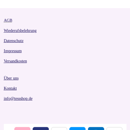
e
e
e
e
AGB
Wiederufsbelehrung
Datenschutz
Impressum
Versandkosten
Über uns
Kontakt
info@tessshop.de