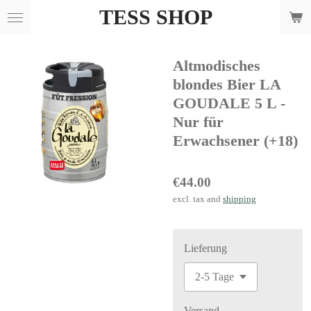
TESS SHOP
Skip
to
main
Altmodisches
content
blondes Bier LA
GOUDALE 5 L -
Nur für
Erwachsener (+18)
€44.00
excl. tax and
shipping
Lieferung
Versand