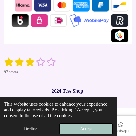
1
2
3
4
5
S
R
u
a
s
s
s
s
s
b
93 votes
t
m
t
t
t
t
t
i
i
t
n
a
a
a
a
a
r
2024 Tess Shop
g
a
r
r
r
r
r
t
:
i
This website uses cookies to enhance your experience
2
s
s
s
s
n
and display tailored ads. By clicking "Accept", you
.
g
consent to the use of all the cookies.
9
7
Decline
Accept
Email
Phone
Map
Instagram
WhatsApp
8