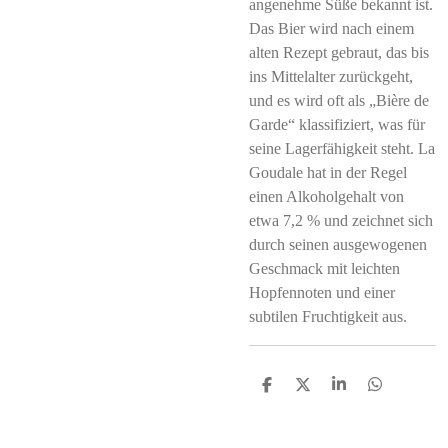
angenehme Süße bekannt ist.
Das Bier wird nach einem
alten Rezept gebraut, das bis
ins Mittelalter zurückgeht,
und es wird oft als „Bière de
Garde“ klassifiziert, was für
seine Lagerfähigkeit steht. La
Goudale hat in der Regel
einen Alkoholgehalt von
etwa 7,2 % und zeichnet sich
durch seinen ausgewogenen
Geschmack mit leichten
Hopfennoten und einer
subtilen Fruchtigkeit aus.
S
S
S
S
h
h
h
h
a
a
a
a
r
r
r
r