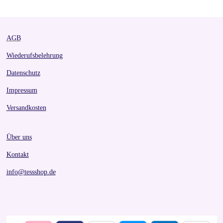
e
e
e
e
AGB
Wiederufsbelehrung
Datenschutz
Impressum
Versandkosten
Über uns
Kontakt
info@tessshop.de