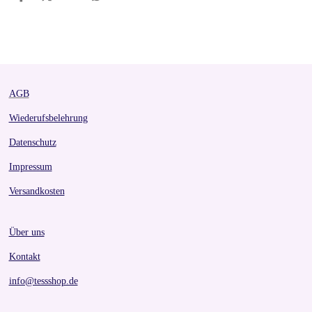
S
S
S
S
h
h
h
h
a
a
a
a
r
r
r
r
e
e
e
e
AGB
Wiederufsbelehrung
Datenschutz
Impressum
Versandkosten
Über uns
Kontakt
info@tessshop.de