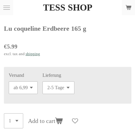
TESS SHOP
Skip
to
main
Lu coqueline Erdbeere 165 g
content
€5.99
excl. tax and
shipping
Versand
Lieferung
Add to cart