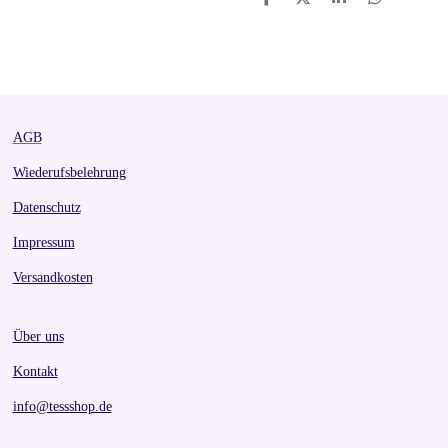
S
S
S
S
h
h
h
h
a
a
a
a
r
r
r
r
e
e
e
e
AGB
Wiederufsbelehrung
Datenschutz
Impressum
Versandkosten
Über uns
Kontakt
info@tessshop.de