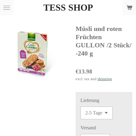
TESS SHOP
Skip
to
main
Müsli und roten
content
Früchten
GULLON /2 Stück/
-240 g
€13.98
excl. tax and
shipping
Lieferung
Versand