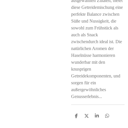
ausgewählten Zutaten, bietet
diese Getreidemischung eine
perfekte Balance zwischen
Süße und Nussigkeit, die
sowohl zum Frühstück als
auch als Snack
zwischendurch ideal ist. Die
natürlichen Aromen der
Haselnüsse harmonieren
wunderbar mit den
knusprigen
Getreidekomponenten, und
sorgen für ein
außergewöhnliches
Genusserlebnis...
S
S
S
S
h
h
h
h
a
a
a
a