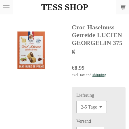
TESS SHOP
Skip
to
main
Croc-Haselnuss-
content
Getreide LUCIEN
GEORGELIN 375
g
€8.99
excl. tax and
shipping
Lieferung
Versand