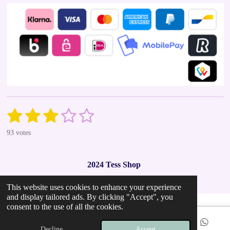
1
2
3
4
5
S
R
u
a
s
s
s
s
s
b
93 votes
t
m
t
t
t
t
t
i
i
t
n
a
a
a
a
a
r
2024 Tess Shop
g
a
r
r
r
r
r
t
:
i
This website uses cookies to enhance your experience
2
s
s
s
s
n
and display tailored ads. By clicking "Accept", you
.
g
consent to the use of all the cookies.
9
7
Decline
Accept