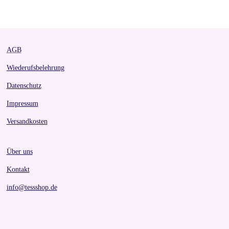
r
r
r
r
e
e
e
e
AGB
Wiederufsbelehrung
Datenschutz
Impressum
Versandkosten
Über uns
Kontakt
info@tessshop.de