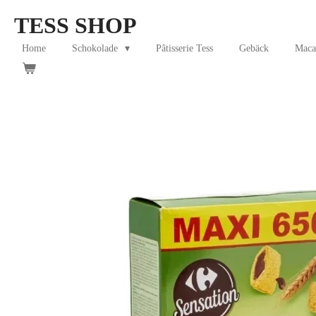
Skip
TESS SHOP
to
main
Home
Schokolade
Pâtisserie Tess
Gebäck
Maca
content