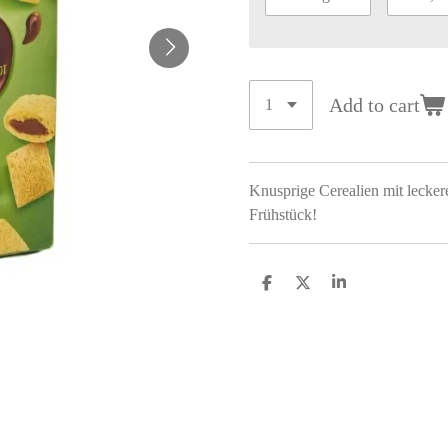
Add to cart
Knusprige Cerealien mit lecke
Frühstück!
S
S
S
h
h
h
a
a
a
r
r
r
e
e
e