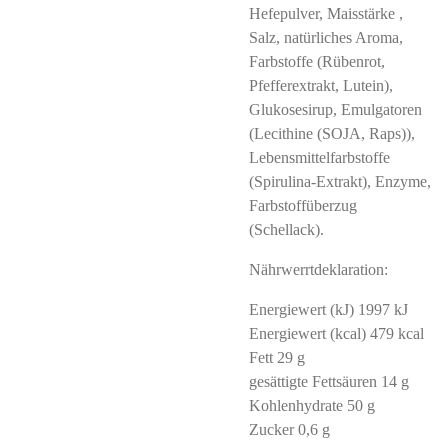
Hefepulver, Maisstärke ,
Salz, natürliches Aroma,
Farbstoffe (Rübenrot,
Pfefferextrakt, Lutein),
Glukosesirup, Emulgatoren
(Lecithine (SOJA, Raps)),
Lebensmittelfarbstoffe
(Spirulina-Extrakt), Enzyme,
Farbstoffüberzug
(Schellack).
Nährwerrtdeklaration:
Energiewert (kJ) 1997 kJ
Energiewert (kcal) 479 kcal
Fett 29 g
gesättigte Fettsäuren 14 g
Kohlenhydrate 50 g
Zucker 0,6 g