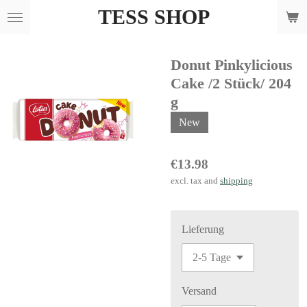
TESS SHOP
Skip
to
main
Donut Pinkylicious
content
Cake /2 Stück/ 204
g
New
€13.98
excl. tax and
shipping
Lieferung
Versand