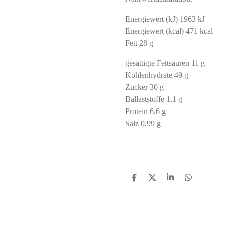
Energiewert (kJ) 1963 kJ
Energiewert (kcal) 471 kcal
Fett 28 g
gesättigte Fettsäuren 11 g
Kohlenhydrate 49 g
Zucker 30 g
Ballaststoffe 1,1 g
Protein 6,6 g
Salz 0,99 g
S
S
S
S
h
h
h
h
a
a
a
a
r
r
r
r
e
e
e
e