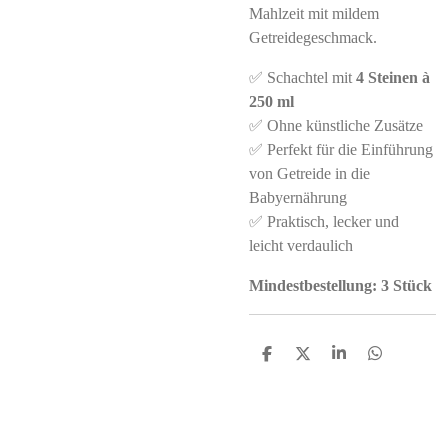
Mahlzeit mit mildem
Getreidegeschmack.
✅ Schachtel mit
4 Steinen à
250 ml
✅ Ohne künstliche Zusätze
✅ Perfekt für die Einführung
von Getreide in die
Babyernährung
✅ Praktisch, lecker und
leicht verdaulich
Mindestbestellung: 3 Stück
S
S
S
S
h
h
h
h
a
a
a
a
r
r
r
r
e
e
e
e