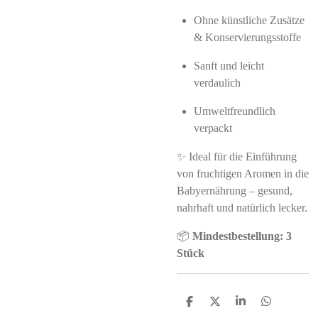
Ohne künstliche Zusätze
& Konservierungsstoffe
Sanft und leicht
verdaulich
Umweltfreundlich
verpackt
✨ Ideal für die Einführung
von fruchtigen Aromen in die
Babyernährung – gesund,
nahrhaft und natürlich lecker.
📦
Mindestbestellung: 3
Stück
S
S
S
S
h
h
h
h