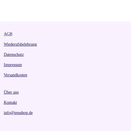
a
a
a
a
r
r
r
r
e
e
e
e
AGB
Wiederufsbelehrung
Datenschutz
Impressum
Versandkosten
Über uns
Kontakt
info@tessshop.de