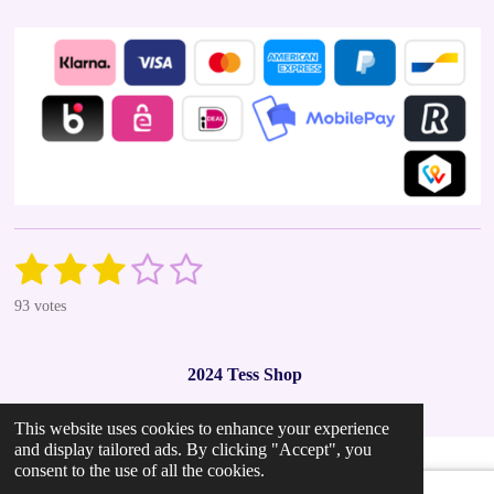
1
2
3
4
5
S
R
u
a
s
s
s
s
s
b
93 votes
t
m
t
t
t
t
t
i
i
t
n
a
a
a
a
a
r
2024 Tess Shop
g
a
r
r
r
r
r
t
:
i
2
This website uses cookies to enhance your experience
s
s
s
s
n
and display tailored ads. By clicking "Accept", you
.
g
consent to the use of all the cookies.
9