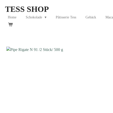
Skip
TESS SHOP
to
main
Home
Schokolade
Pâtisserie Tess
Gebäck
Maca
content