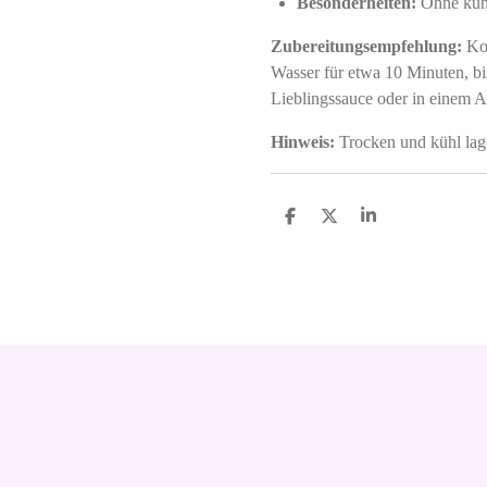
Besonderheiten:
Ohne küns
Zubereitungsempfehlung:
Koc
Wasser für etwa 10 Minuten, bis
Lieblingssauce oder in einem Au
Hinweis:
Trocken und kühl lage
S
S
S
h
h
h
a
a
a
r
r
r
e
e
e