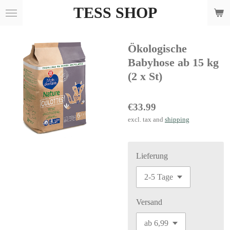
TESS SHOP
Skip
to
main
Ökologische
content
Babyhose ab 15 kg
(2 x St)
€33.99
excl. tax and
shipping
Lieferung
Versand