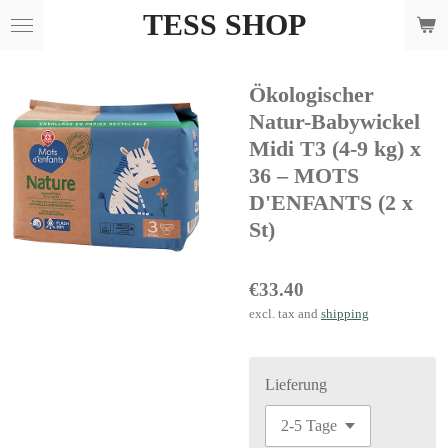
TESS SHOP
Skip
to
main
Ökologischer
content
Natur-Babywickel
Midi T3 (4-9 kg) x
36 – MOTS
D'ENFANTS (2 x
St)
€33.40
excl. tax and
shipping
Lieferung