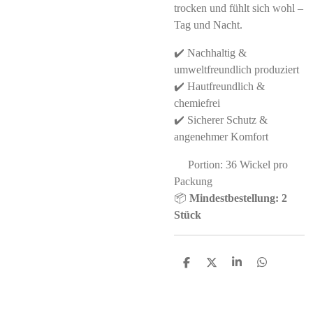
trocken und fühlt sich wohl –
Tag und Nacht.
✔️ Nachhaltig &
umweltfreundlich produziert
✔️ Hautfreundlich &
chemiefrei
✔️ Sicherer Schutz &
angenehmer Komfort
Portion: 36 Wickel pro
Packung
📦
Mindestbestellung: 2
Stück
S
S
S
S
h
h
h
h
a
a
a
a
r
r
r
r
e
e
e
e