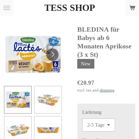
TESS SHOP
Skip
to
main
BLEDINA für
content
Babys ab 6
Monaten Aprikose
(3 x St)
New
€20.97
excl. tax and
shipping
Lieferung