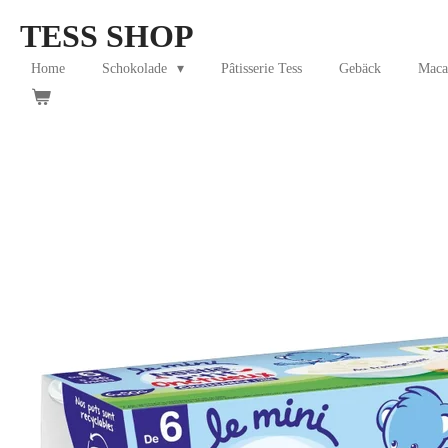
Skip
TESS SHOP
to
main
Home
Schokolade
Pâtisserie Tess
Gebäck
Maca
content