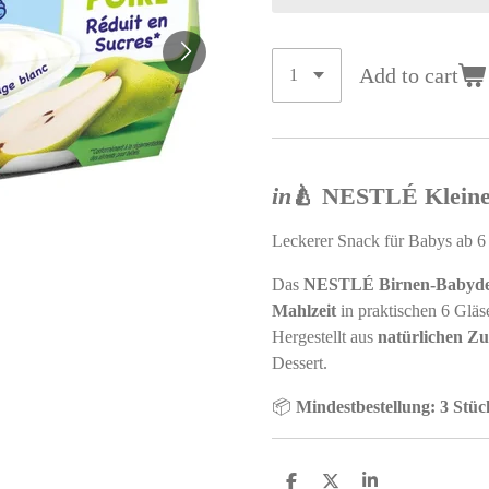
Add to cart
in
🍐 NESTLÉ Kleines
Leckerer Snack für Babys ab 
Das
NESTLÉ Birnen-Babyde
Mahlzeit
in praktischen 6 Gläse
Hergestellt aus
natürlichen Zu
Dessert.
📦
Mindestbestellung: 3 Stüc
S
S
S