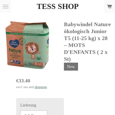
TESS SHOP
Skip
to
main
Babywindel Nature
content
ökologisch Junior
T5 (11-25 kg) x 28
– MOTS
D'ENFANTS ( 2 x
St)
New
€33.40
excl. tax and
shipping
Lieferung