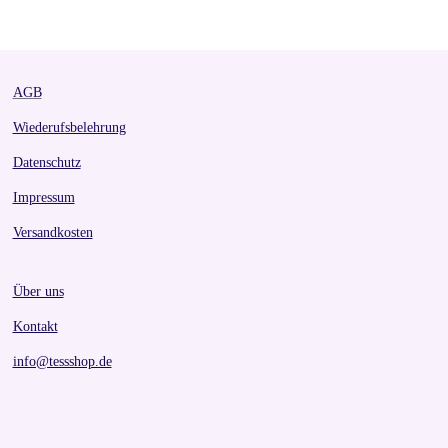
r
r
r
r
e
e
e
e
AGB
Wiederufsbelehrung
Datenschutz
Impressum
Versandkosten
Über uns
Kontakt
info@tessshop.de