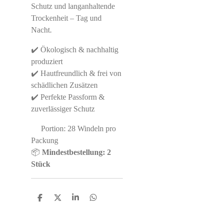
Schutz und langanhaltende
Trockenheit – Tag und
Nacht.
✔️ Ökologisch & nachhaltig
produziert
✔️ Hautfreundlich & frei von
schädlichen Zusätzen
✔️ Perfekte Passform &
zuverlässiger Schutz
Portion: 28 Windeln pro
Packung
📦
Mindestbestellung: 2
Stück
S
S
S
S
h
h
h
h
a
a
a
a