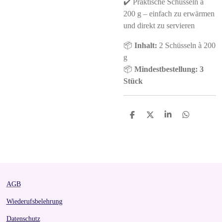
✔️ Praktische Schüsseln à
200 g – einfach zu erwärmen
und direkt zu servieren
📦
Inhalt:
2 Schüsseln à 200
g
📦
Mindestbestellung: 3
Stück
S
S
S
S
h
h
h
h
a
a
a
a
r
r
r
r
e
e
e
e
AGB
Wiederufsbelehrung
Datenschutz