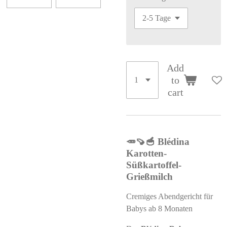
Add
to
cart
🥕🍠🥣 Blédina
Karotten-
Süßkartoffel-
Grießmilch
Cremiges Abendgericht für
Babys ab 8 Monaten