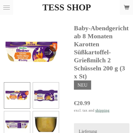
TESS SHOP
Skip
to
main
Baby-Abendgericht
content
ab 8 Monaten
Karotten
Süßkartoffel-
Grießmilch 2
Schüsseln 200 g (3
x St)
NEU
€20.99
excl. tax and
shipping
Lieferung