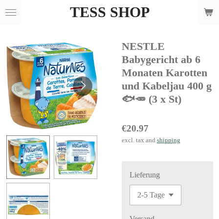
TESS SHOP
Skip
to
main
NESTLE
content
Babygericht ab 6
Monaten Karotten
und Kabeljau 400 g
🐟🥕 (3 x St)
€20.97
excl. tax and
shipping
Lieferung
Versand