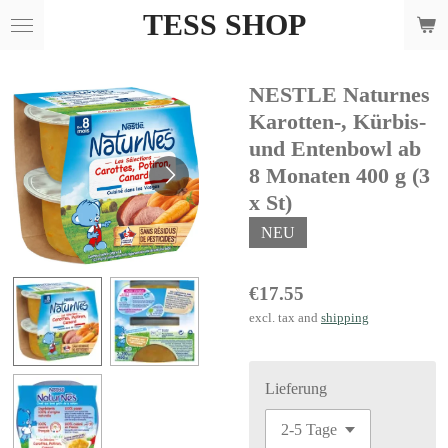
TESS SHOP
Skip
to
main
NESTLE Naturnes
content
Karotten-, Kürbis-
und Entenbowl ab
8 Monaten 400 g (3
x St)
NEU
€17.55
excl. tax and
shipping
Lieferung