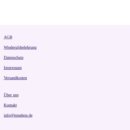
h
h
h
h
a
a
a
a
r
r
r
r
e
e
e
e
AGB
Wiederufsbelehrung
Datenschutz
Impressum
Versandkosten
Über uns
Kontakt
info@tessshop.de