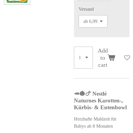
Versand
Add
to
cart
🥕🎃🍗 Nestlé
Naturnes Karotten-,
Kürbis- & Entenbowl
Herzhafte Mahlzeit für
Babys ab 8 Monaten