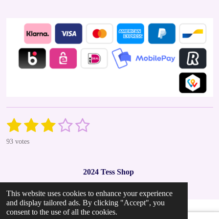
1
2
3
4
5
S
R
u
a
s
s
s
s
s
b
93 votes
t
m
t
t
t
t
t
i
i
t
n
a
a
a
a
a
r
2024 Tess Shop
g
a
r
r
r
r
r
t
:
i
This website uses cookies to enhance your experience
2
s
s
s
s
n
and display tailored ads. By clicking "Accept", you
.
g
consent to the use of all the cookies.
9