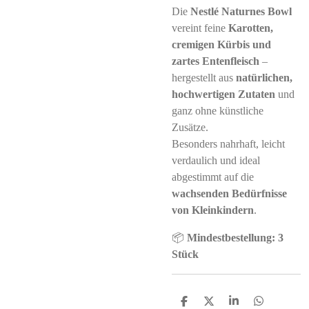
Die
Nestlé Naturnes Bowl
vereint feine
Karotten,
cremigen Kürbis und
zartes Entenfleisch
–
hergestellt aus
natürlichen,
hochwertigen Zutaten
und
ganz ohne künstliche
Zusätze.
Besonders nahrhaft, leicht
verdaulich und ideal
abgestimmt auf die
wachsenden Bedürfnisse
von Kleinkindern
.
📦
Mindestbestellung: 3
Stück
S
S
S
S