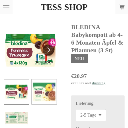
TESS SHOP
Skip
to
main
BLEDINA
content
Babykompott ab 4-
6 Monaten Äpfel &
Pflaumen (3 St)
NEU
€20.97
excl. tax and
shipping
Lieferung