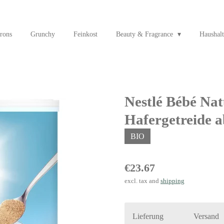
rons
Grunchy
Feinkost
Beauty & Fragrance
Haushalt
Nestlé Bébé Na
Hafergetreide a
BIO
€23.67
excl. tax and
shipping
Lieferung
Versand