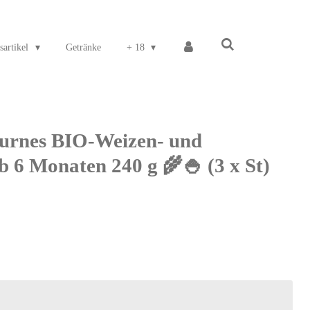
sartikel
Getränke
+ 18
turnes BIO-Weizen- und
b 6 Monaten 240 g 🌾🍚 (3 x St)