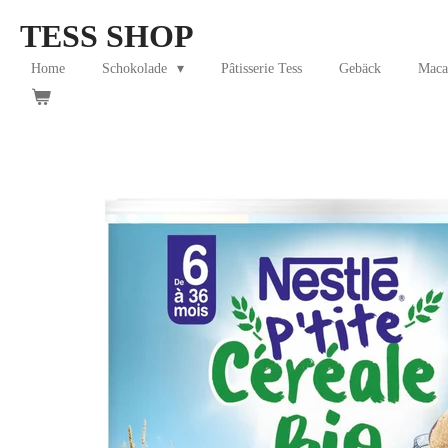
Skip
TESS SHOP
to
main
Home
Schokolade
Pâtisserie Tess
Gebäck
Maca
content