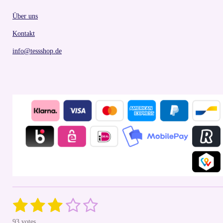
Über uns
Kontakt
info@tessshop.de
1
2
3
4
5
S
R
u
a
s
s
s
s
s
b
93 votes