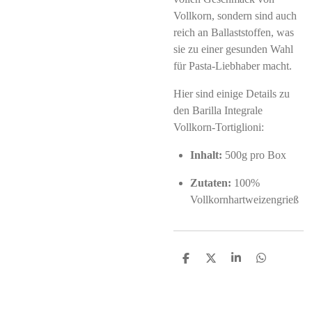
Vollkorn, sondern sind auch
reich an Ballaststoffen, was
sie zu einer gesunden Wahl
für Pasta-Liebhaber macht.
Hier sind einige Details zu
den Barilla Integrale
Vollkorn-Tortiglioni:
Inhalt:
500g pro Box
Zutaten:
100%
Vollkornhartweizengrieß
S
S
S
S
h
h
h
h
a
a
a
a
r
r
r
r
e
e
e
e