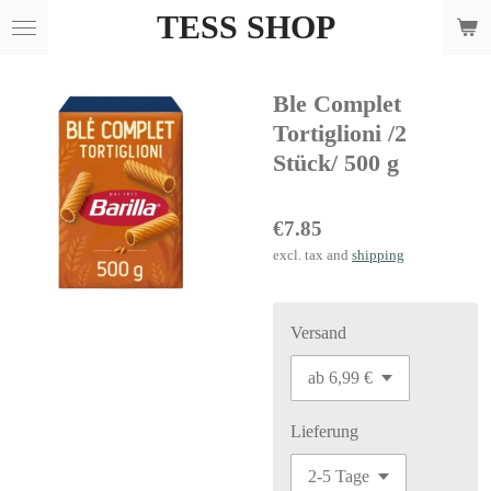
TESS SHOP
Skip
to
main
Ble Complet
content
Tortiglioni /2
Stück/ 500 g
€7.85
excl. tax and
shipping
Versand
Lieferung