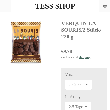
TESS SHOP
Skip
to
main
VERQUIN LA
content
SOURIS/2 Stück/
220 g
€9.98
excl. tax and
shipping
Versand
Lieferung