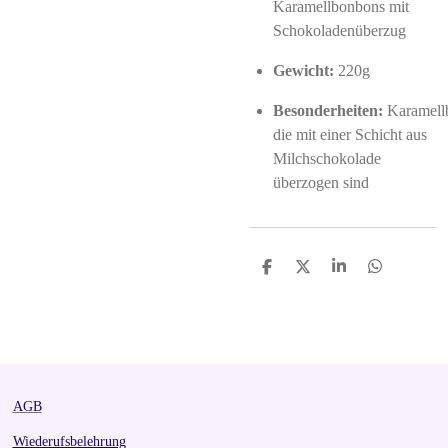
Karamellbonbons mit
Schokoladenüberzug
Gewicht:
220g
Besonderheiten:
Karamell
die mit einer Schicht aus
Milchschokolade
überzogen sind
S
S
S
S
h
h
h
h
a
a
a
a
r
r
r
r
e
e
e
e
AGB
Wiederufsbelehrung