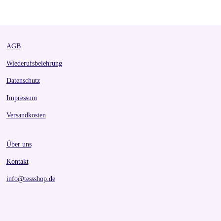
r
r
r
r
e
e
e
e
AGB
Wiederufsbelehrung
Datenschutz
Impressum
Versandkosten
Über uns
Kontakt
info@tessshop.de