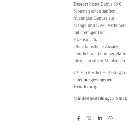
Dessert
bietet Babys ab 6
Monaten einen sanften,
fruchtigen Genuss aus
Mango und Kiwi, verfeinert
mit cremiger Bio-
Kokosmilch.
Ohne künstliche Zusätze,
natürlich mild und perfekt für
die ersten süßen Mahlzeiten.
👉 Ein köstlicher Beitrag zu
einer
ausgewogenen
Ernährung
.
Mindestbestellung: 3 Stück
S
S
S
S
h
h
h
h
a
a
a
a