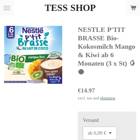
TESS SHOP
Skip
to
main
NESTLE P'TIT
content
BRASSE Bio-
Kokosmilch Mango
& Kiwi ab 6
Monaten (3 x St) 🥭
🥥
€14.97
excl. tax and
shipping
Versand