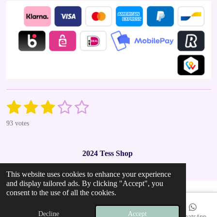
1
2
3
4
5
S
R
u
a
s
s
s
s
s
b
93 votes
t
m
t
t
t
t
t
i
i
t
n
a
a
a
a
a
r
2024 Tess Shop
g
a
r
r
r
r
r
t
:
i
This website uses cookies to enhance your experience
2
s
s
s
s
n
and display tailored ads. By clicking "Accept", you
.
g
consent to the use of all the cookies.
9
7
Decline
Accept
Email
Phone
Map
Instagram
WhatsApp
8