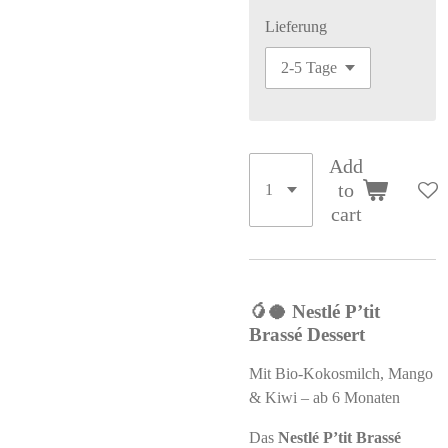
Lieferung
Add
to
cart
🥭🥥 Nestlé P’tit
Brassé Dessert
Mit Bio-Kokosmilch, Mango
& Kiwi – ab 6 Monaten
Das
Nestlé P’tit Brassé