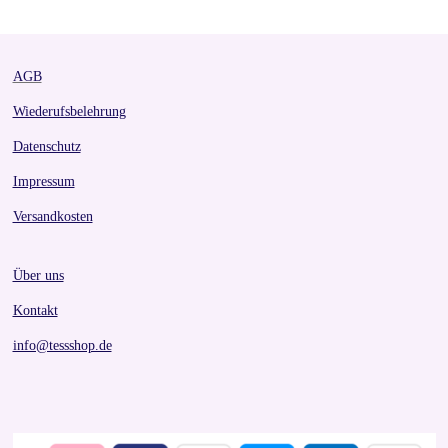
e
e
e
e
AGB
Wiederufsbelehrung
Datenschutz
Impressum
Versandkosten
Über uns
Kontakt
info@tessshop.de