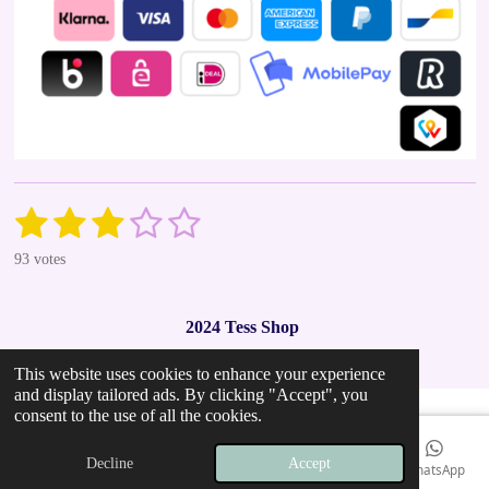
1
2
3
4
5
S
R
u
a
s
s
s
s
s
b
93 votes
t
m
t
t
t
t
t
i
i
t
n
a
a
a
a
a
r
2024 Tess Shop
g
a
r
r
r
r
r
t
:
i
This website uses cookies to enhance your experience
2
s
s
s
s
n
and display tailored ads. By clicking "Accept", you
.
g
consent to the use of all the cookies.
9
7
Decline
Accept
Email
Phone
Map
Instagram
WhatsApp
8