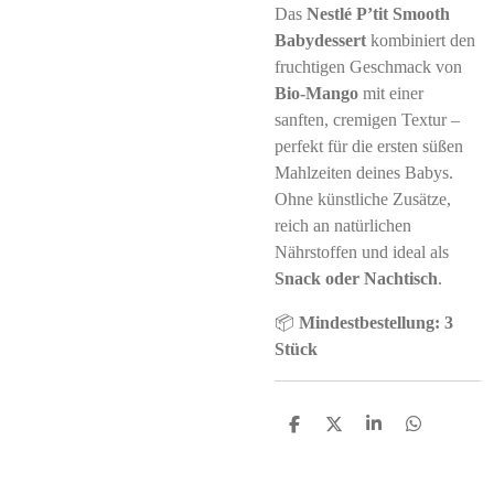
Das
Nestlé P’tit Smooth
Babydessert
kombiniert den
fruchtigen Geschmack von
Bio-Mango
mit einer
sanften, cremigen Textur –
perfekt für die ersten süßen
Mahlzeiten deines Babys.
Ohne künstliche Zusätze,
reich an natürlichen
Nährstoffen und ideal als
Snack oder Nachtisch
.
📦
Mindestbestellung: 3
Stück
S
S
S
S
h
h
h
h
a
a
a
a
r
r
r
r