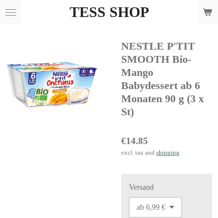
TESS SHOP
Skip
to
main
NESTLE P'TIT
content
SMOOTH Bio-
Mango
Babydessert ab 6
Monaten 90 g (3 x
St)
€14.85
excl. tax and
shipping
Versand